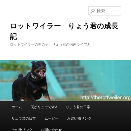
メ
イ
検
ン
索
コ
ロットワイラー りょう君の成長
ン
記
テ
ン
ロットワイラーの男の子、りょう君の湘南ライフ♪
ツ
へ
移
動
メ
ホーム
僕がリュウです♪
りょう君の日常
イ
ン
リュウ君の日常
ムービー
お買い物リンク
メ
ニ
その他リンク
お問い合わせ