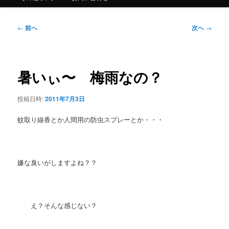
ュ
ー
投
←
前へ
次へ
→
稿
ナ
ビ
ゲ
暑いぃ〜 梅雨なの？
ー
シ
投稿日時:
2011年7月3日
ョ
ン
蚊取り線香とか人間用の防虫スプレーとか・・・
嫌な臭いがしますよね？？
え？そんな感じない？