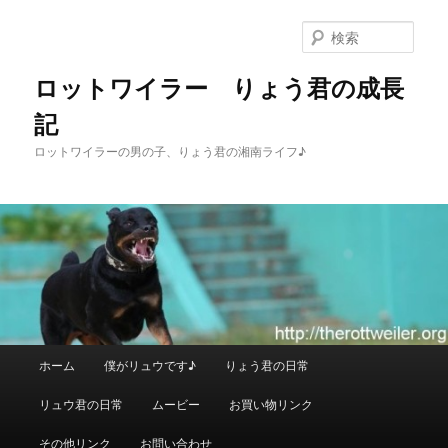
メ
イ
検
ン
索
コ
ロットワイラー りょう君の成長
ン
記
テ
ン
ロットワイラーの男の子、りょう君の湘南ライフ♪
ツ
へ
移
動
メ
ホーム
僕がリュウです♪
りょう君の日常
イ
ン
リュウ君の日常
ムービー
お買い物リンク
メ
ニ
その他リンク
お問い合わせ