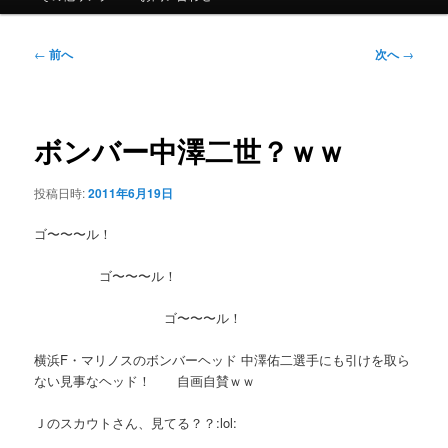
ュ
ー
投
←
前へ
次へ
→
稿
ナ
ビ
ゲ
ボンバー中澤二世？ｗｗ
ー
シ
投稿日時:
2011年6月19日
ョ
ン
ゴ〜〜〜ル！
ゴ〜〜〜ル！
ゴ〜〜〜ル！
横浜F・マリノスのボンバーヘッド 中澤佑二選手にも引けを取ら
ない見事なヘッド！ 自画自賛ｗｗ
Ｊのスカウトさん、見てる？？:lol: