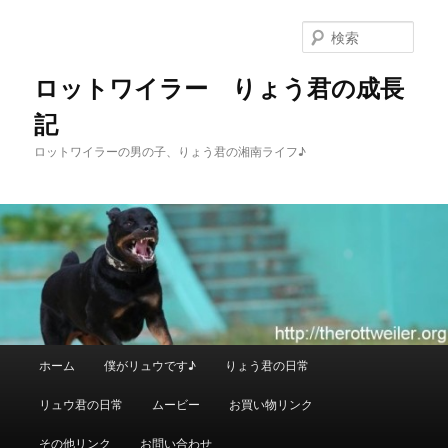
メ
イ
検
ン
索
コ
ロットワイラー りょう君の成長
ン
記
テ
ン
ロットワイラーの男の子、りょう君の湘南ライフ♪
ツ
へ
移
動
メ
ホーム
僕がリュウです♪
りょう君の日常
イ
ン
リュウ君の日常
ムービー
お買い物リンク
メ
ニ
その他リンク
お問い合わせ