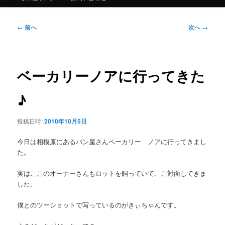
ュ
ー
投
←
前へ
次へ
→
稿
ナ
ビ
ゲ
ベーカリーノアに行ってきた
ー
シ
♪
ョ
ン
投稿日時:
2010年10月5日
今日は相模原にあるパン屋さんベーカリー ノアに行ってきまし
た。
実はここのオーナーさんもロットを飼っていて、ご対面してきま
した。
僕とのツーショットで写っているのがきぃちゃんです。