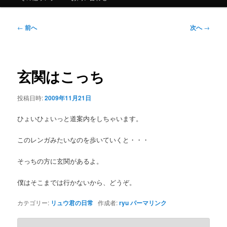
ュ
ー
投
←
前へ
次へ
→
稿
ナ
ビ
ゲ
玄関はこっち
ー
シ
投稿日時:
2009年11月21日
ョ
ン
ひょいひょいっと道案内をしちゃいます。
このレンガみたいなのを歩いていくと・・・
そっちの方に玄関があるよ。
僕はそこまでは行かないから、どうぞ。
カテゴリー:
リュウ君の日常
作成者:
ryu
パーマリンク