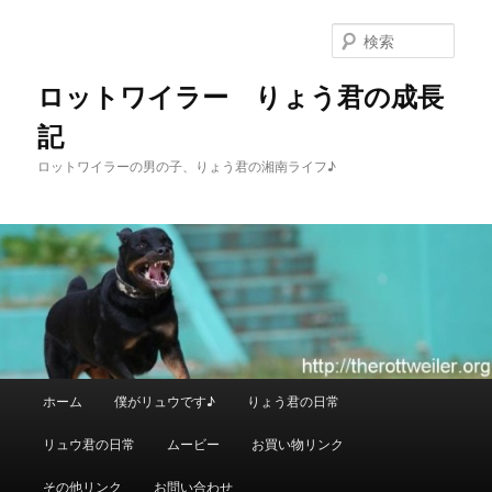
メ
イ
検
ン
索
コ
ロットワイラー りょう君の成長
ン
記
テ
ン
ロットワイラーの男の子、りょう君の湘南ライフ♪
ツ
へ
移
動
メ
ホーム
僕がリュウです♪
りょう君の日常
イ
ン
リュウ君の日常
ムービー
お買い物リンク
メ
ニ
その他リンク
お問い合わせ