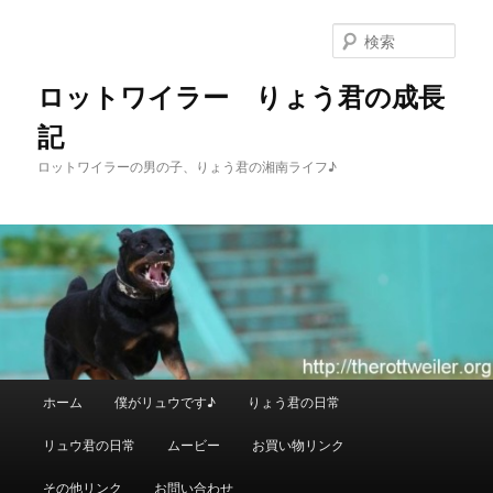
メ
イ
検
ン
索
コ
ロットワイラー りょう君の成長
ン
記
テ
ン
ロットワイラーの男の子、りょう君の湘南ライフ♪
ツ
へ
移
動
メ
ホーム
僕がリュウです♪
りょう君の日常
イ
ン
リュウ君の日常
ムービー
お買い物リンク
メ
ニ
その他リンク
お問い合わせ