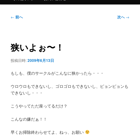
ュ
ー
投
←
前へ
次へ
→
稿
ナ
ビ
ゲ
狭いよぉ〜！
ー
シ
投稿日時:
2009年6月13日
ョ
ン
もしも、僕のサークルがこんなに狭かったら・・・
ウロウロもできないし、ゴロゴロもできないし、ピョンピョンも
できないし・・・
こうやってただ座ってるだけ？
こんなの嫌だぁ！！
早くお掃除終わらせてよ、ねっ、お願い