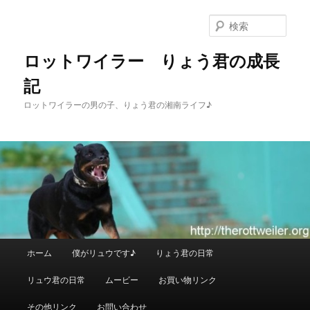
メ
イ
検
ン
索
コ
ロットワイラー りょう君の成長
ン
記
テ
ン
ロットワイラーの男の子、りょう君の湘南ライフ♪
ツ
へ
移
動
メ
ホーム
僕がリュウです♪
りょう君の日常
イ
ン
リュウ君の日常
ムービー
お買い物リンク
メ
ニ
その他リンク
お問い合わせ