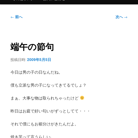
ュ
ー
投
←
前へ
次へ
→
稿
ナ
ビ
ゲ
端午の節句
ー
シ
投稿日時:
2009年5月5日
ョ
ン
今日は男の子の日なんだね。
僕も立派な男の子になってきてるでしょ？
まぁ、大事な物は取られちゃったけど
昨日はお庭で好い匂いがずっとしてて・・・
それで僕にもお裾分けがきたんだよ。
焼き芋って言うらしい。