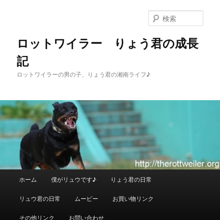
メ
イ
検
ン
索
コ
ロットワイラー りょう君の成長
ン
記
テ
ン
ロットワイラーの男の子、りょう君の湘南ライフ♪
ツ
へ
移
動
メ
ホーム
僕がリュウです♪
りょう君の日常
イ
ン
リュウ君の日常
ムービー
お買い物リンク
メ
ニ
その他リンク
お問い合わせ