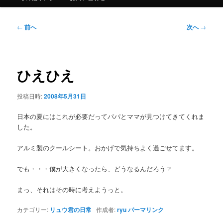
ュ
ー
投
←
前へ
次へ
→
稿
ナ
ビ
ゲ
ひえひえ
ー
シ
投稿日時:
2008年5月31日
ョ
ン
日本の夏にはこれが必要だってパパとママが見つけてきてくれま
した。
アルミ製のクールシート。おかげで気持ちよく過ごせてます。
でも・・・僕が大きくなったら、どうなるんだろう？
まっ、それはその時に考えようっと。
カテゴリー:
リュウ君の日常
作成者:
ryu
パーマリンク